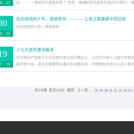
棚焕然一新，为急诊绿色通道增添一份清新和美好。雨水的频繁侵袭，给
8
-
11
化。・・・哪些军队医院改革了?改名、更编的军队医院包括(但不限于)：解放军第
家相聚在太平洋探索者号上。在当今世界经济风起云涌、风险挑战凸显的
干净整洁的医疗环境，卫事康人绝不轻易放过一个死角。在层出不穷的小
作，具有特别的意义。这次工商峰会的主题“在颠覆性变革时代促进包容：
假的广告出现在哪，藏得再深，柱子、门窗玻璃、指示标志、花坛车库等
发展大变革大调整时期。经济全球化大潮滚滚向前，但保护主义、单边主
风风雨雨的十年，感谢有你 -----------上海卫事康精中项目部
30
行刷洗，为病患及家属竖起一道防骚扰的屏障，还院区一个洁净的空...
院改为东部战区空军医院;南京军区总医院改为东部战区总医院;105 医院改
业变革蓄势待发，但增长新旧动能转换尚未完成。国际格局深刻演变，但
风风雨雨的十年，感谢有你 
放军安徽省军区、解放军陆军炮兵防空兵学院、解放军电子工程学院有门
革，但治理滞后仍是突出挑战。当今世界的变局百年未有，变革会催生新
8
-
10
院更名为解放军联勤保障部队 900 医院，降为副师级;兰州军区总医院更名
又一次站在了十字路口。合作还是对抗？开放还是封闭？互利共赢还是零
升级的军队医院包括：301 医院的海南分院为创新院所，在此次军队医院
乎人类前途命运。回顾近代以来的世界历史，我们可以清楚地看到，不同
-----------上海卫事康精中项目部 &#...
动的军队医院包括：原 123 医院改称为解放军联勤保障部队 902 医院;杭
十九大报告要点解读
19
有着亚太经合组织这样的成功故事。亚太经合组织的诞...
第 907 医院;成都军区昆明总医院改称为解放军联勤保障部队 920 医院
在中国共产党第十九次全国代表大会开幕会上，习近平代表十八届中央委
部队 980 医院。陆军编制变动的军队医院包括：解放军第 60 医院改为 75 集
7
-
10
国代表大会，是在全面建成小康社会决胜阶段、中国特色社会主义进入新时代
军医院;解放军第 251 医院改为陆军第 81 集团军医院;解放军第 252 医院改
陆军第 83 集团军医院。・・・...
开的一次十分重要的大会。 ■大会主题 不忘初心，牢记使命，高举中
共
230
条
页次33/39
首页
上一页
...
28
29
30
31
32
33
34
35
会，夺取新时代中国特色社会主义伟大胜利，为实现中华民族伟大复兴的中
命 就是为中国人民谋幸福，为中华民族谋复兴。 ■过去五年的工作和
发展进程中极不平凡的五年。五年来的成就是全方位的、开创性的，五年
多不足，也面临不少困难和挑战。这些问题，必须着力加以解决。 ■中
中国特色社会主义进入了新时代，这是我国发展新的历史方位。这个新时
继续夺取中国特色社会主义伟大胜利的时代，是决胜全面建成小康社会、
国各族人民团结奋斗、不断创造美好生活、逐步实现全体人民共同富裕的