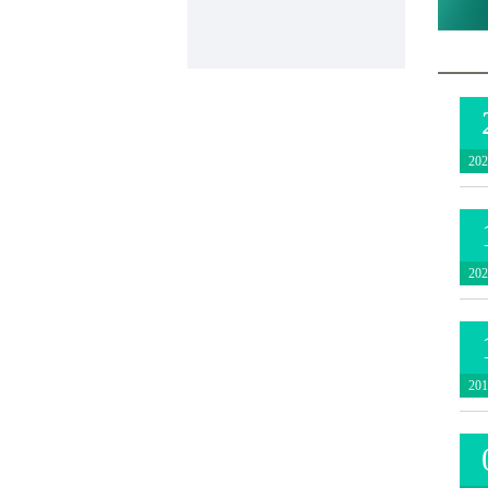
202
202
201