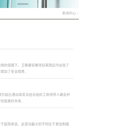
新闻中心
>
暴雨的侵袭下，卫事康安徽项目某院区内出现了
加了安全隐患...
，对管网垃圾及下水道垃圾进行清理，确保排水
都莫尔兹比港出席亚太经合组织工商领导人峰会并
堆积物、杂草、自生植物及风化脱落的设备管线
造美好未来...
力保持排水设施安全运行。除此之外，急诊科入
于玻璃顶棚高，清洗属于高空作业，成为了日常
和指导下，利用高压水枪、地刷及玻璃清洁剂
莫尔兹比港）中华人民共和国主席 习近平尊敬的
进行清理。经过数个小时的奋战，终于使玻璃顶
对于医院来说，此变动最大的不同在于更加制度
家好！很高兴来到景色宜人的莫尔兹比港，同大