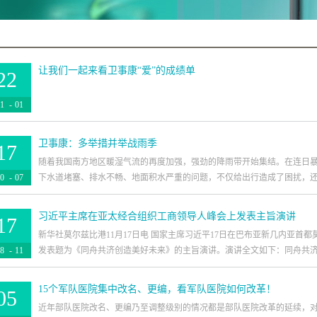
让我们一起来看卫事康“爱”的成绩单
22
1
-
01
卫事康：多举措并举战雨季
17
随着我国南方地区暖湿气流的再度加强，强劲的降雨带开始集结。在连日
0
-
07
下水道堵塞、排水不畅、地面积水严重的问题，不仅给出行造成了困扰，还增
习近平主席在亚太经合组织工商领导人峰会上发表主旨演讲
17
。项目管理处组织员工检查和清疏排水设施，先从地面开始入手清扫积水
新华社莫尔兹比港11月17日电 国家主席习近平17日在巴布亚新几内亚首
通畅。随后还对楼顶排水系统进行清理排查和疏通，铲除、清理了顶楼的
8
-
11
发表题为《同舟共济创造美好未来》的主旨演讲。演讲全文如下：同舟共济创
扎带，排除了排水口的堵塞现象。结合梅雨季作备战工作，拉响警示弦,努
口玻璃顶棚也因长期滞留的落叶加上雨水的浸渍已形成了顽固的污垢，由
清洁工作的死角。对此，项目管理处高度重视制订出方案，在保障处带领
15个军队医院集中改名、更编，看军队医院如何改革！
05
——在亚太经合组织工商领导人峰会上的主旨演讲（2018年11月17日，
等，分区块进行清洗，同时组织员工对玻璃顶棚周边沿沟内的落叶、垃圾
近年部队医院改名、更编乃至调整级别的情况都是部队医院改革的延续，
奥尼尔总理，尊敬的陶里卡主席，各位工商界朋友，女士们，先生们：大