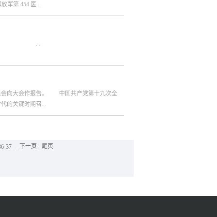
日常的工作增加了难度。为给医护及病患们创造
 454 医...
形势下，我们同在一条船上，一起谋划发展合
广告面前，他们表现出的是零容忍。无论这些虚
规划共同未来”，寓意深刻。当今世界正处于大
等角落，都能被发现，被清理。清理干净后再进
义为世界经济增长蒙上了阴影。新科技革命和产
为解放军联勤保障部队第 901 医院，同时接管解
发展失衡未有根本改观。全球治理体系加快变
...
诊部。降级的军队医院包括：南京军区福州总医
的机遇，但变革过程往往充满着风险挑战，人类
为解放军联勤保障部队 940 医院，降为副师级。
和博弈？如何回答这些问题，关乎各国利益，关
调整中升至正师级。解放军联勤保障部队编制变
选择曾经给世界带来迥异的历史轨迹。亚太地区
州的解放军第 117 医院改称为解放军联勤保障部队
;解放军白求恩国际和平医院改称为解放军联勤保障
员会向大会作报告。 中国共产党第十九次全
团军医院;解放军第 89 医院改为陆军第 80 集团
的关键时期召...
为陆军第 82 集团军医院;解放军第 371 医院改为
国特色社会主义伟大旗帜，决胜全面建成小康社
...
下一页
尾页
36
37
国梦不懈奋斗。■中国共产党人的初心和使
历史性变革 十八大以来的五年，是党和国家
来的变革是深层次的、根本性的。工作还存在许
国特色社会主义进入了新时代 经过长期努力，
代，是承前启后、继往开来、在新的历史条件下
进而全面建设社会主义现代化强国的时代，是全
时代，是全体中华儿女勠力同心、奋力实现中华