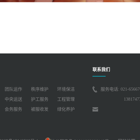
联系我们
团队运作
秩序维护
环境保洁
服务电话: 021-65667
中央运送
护工服务
工程管理
1381747
会务服务
被服收发
绿化养护