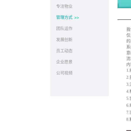
专注物业
管理方式
团队运作
我
仅
发展创新
的
系
员工动态
意
流
企业愿景
内
1
公司视频
2
3
4
5
6
7
8