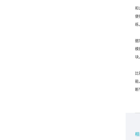
和
便
练
据
模
块
比
能
断
相