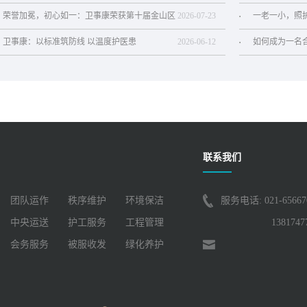
荣誉加冕，初心如一：卫事康荣获第十届金山区
2026
-
07
-
23
一老一小，照
质量金奖
卫事康：以标准筑防线 以温度护医患
2026
-
06
-
12
如何成为一名
联系我们
团队运作
秩序维护
环境保洁
服务电话: 021-65667
中央运送
护工服务
工程管理
1381747
会务服务
被服收发
绿化养护