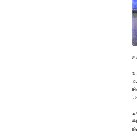
新
3
道
的
记
去
手
的