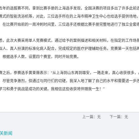
去年的选拔赛不同，拿到比赛手册的上海选手发现，全国决赛的项目多出了许多此前
携式的智能洗浴机等，对此，三位选手所在的上海市精神卫生中心也给选手提供场地
。在比赛开始前的一周冲刺时间里，三位选手还根据比赛手册完整地进行了独立全套
悉，此次大赛采用单人竞赛模式，通过给予的案例描述和相关材料，在指定的工作场
拟人、真人扮演的标准化病人配合，完成规定的医疗护理辅助任务。竞赛第一天包括
。根据选手人数，设置四个赛室，同时开始竞赛。
赛之后，参赛选手黄柬薇表示：“从上海到山东再到雄安，一路走来，真心收获很多，
。尽管竞争激烈，但通过与同行们的切磋，我深入地了解了自己的水平和需要进一步
学习和勇于挑战是成功的关键。我相信这些收获将伴随我一生！”
上一篇：无
下一篇：无
关新闻