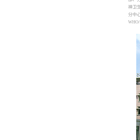
神卫
分中
WH