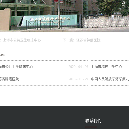
：
上海市公共卫生临床中心
下一篇：
江苏省肿瘤医院
ase
海市公共卫生临床中心
2020
-
04
-
06
上海市精神卫生中心
苏省肿瘤医院
2013
-
11
-
29
中国人民解放军海军第九
联系我们